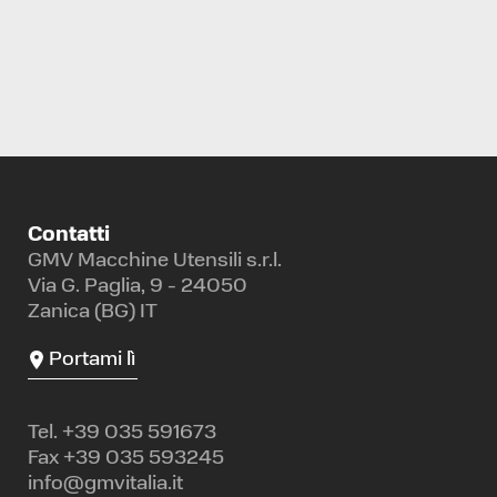
TORNIO VERTICALE
SUMMIT
VL 750R
Specifiche: Monomandrino
Contatti
GMV Macchine Utensili s.r.l.
Via G. Paglia, 9 - 24050
Zanica (BG) IT
Portami lì
Tel.
+39 035 591673
Fax +39 035 593245
info@gmvitalia.it