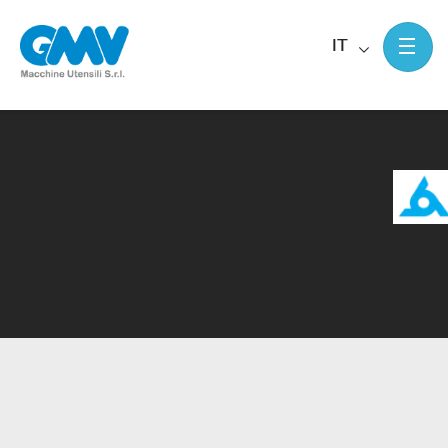
IT
Home
Macchine utensili Pemamo