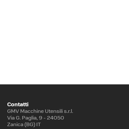
EASY CAM
Contatti
GMV Macchine Utensili s.r.l.
Via G. Paglia, 9 - 24050
Zanica (BG) IT