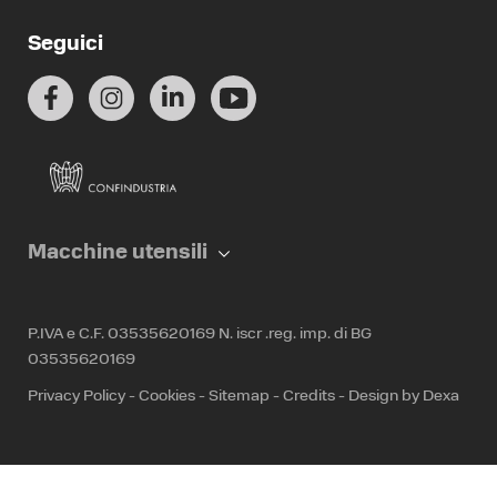
Seguici
Macchine utensili
P.IVA e C.F. 03535620169 N. iscr .reg. imp. di BG
03535620169
Privacy Policy
-
Cookies
-
Sitemap
-
Credits
-
Design by Dexa