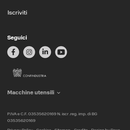
Iscriviti
Seguici
Macchine utensili
P.IVA e C.F. 03535620169 N. iscr .reg. imp. di BG
03535620169