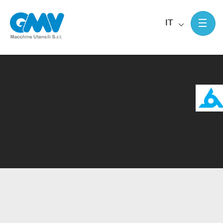
IT
Home
Macchine utensili Lgb