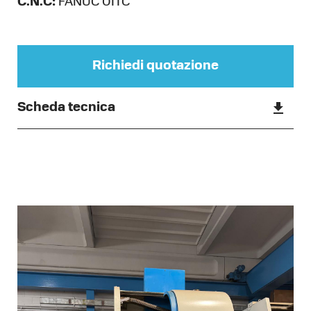
C.N.C:
FANUC 0ITC
Richiedi quotazione
Scheda tecnica