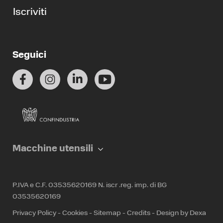
Iscriviti
Seguici
Macchine utensili
P.IVA e C.F. 03535620169 N. iscr .reg. imp. di BG
03535620169
Privacy Policy
-
Cookies
-
Sitemap
-
Credits
-
Design by Dexa