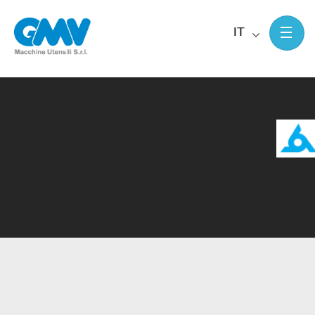
IT
Home
Rettifiche tangenziali Palmary