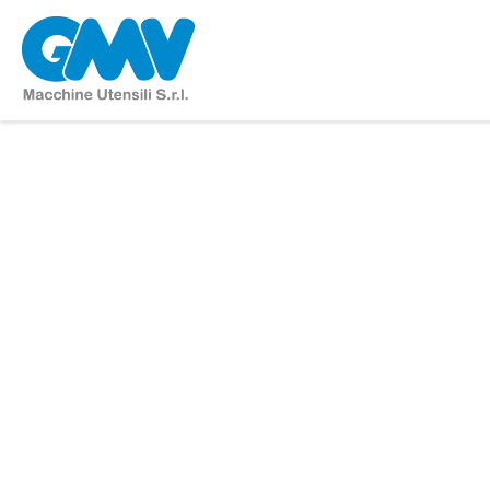
Home
News & CS
MYTRUNNION-1: NUOVO 