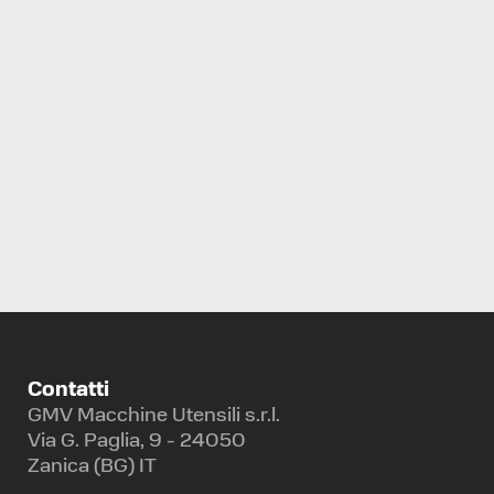
RETTIFICA PER INTERNI
PALMARY
OIG 200D
Contatti
GMV Macchine Utensili s.r.l.
Via G. Paglia, 9 - 24050
Zanica (BG) IT