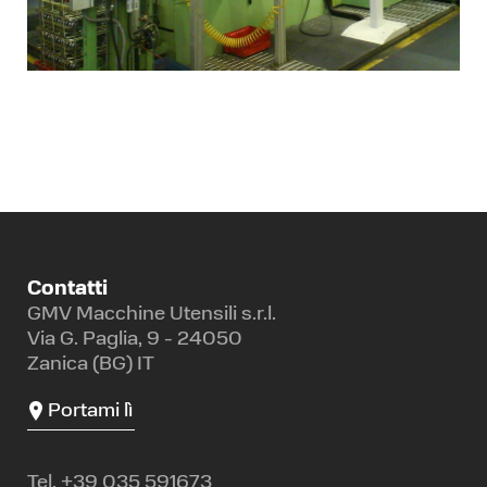
Contatti
GMV Macchine Utensili s.r.l.
Via G. Paglia, 9 - 24050
Zanica (BG) IT
Portami lì
Tel.
+39 035 591673