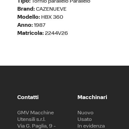
Tipo:
Tornio parallelo Parallelo
Brand:
CAZENUEVE
Modello:
HBX 360
Anno:
1987
Matricola:
2244V26
Contatti
Macchinari
GMV Macchine
Nuovo
Utensili s.r.l.
Usato
Via G. Paglia, 9 -
In evidenza