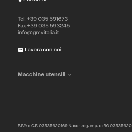
Tel.
+39 035 591673
Fax +39 035 593245
info@gmvitalia.it
Lavora con noi
Macchine utensili
P.IVA e C.F. 03535620169 N. iscr .reg. imp. di BG 0353562