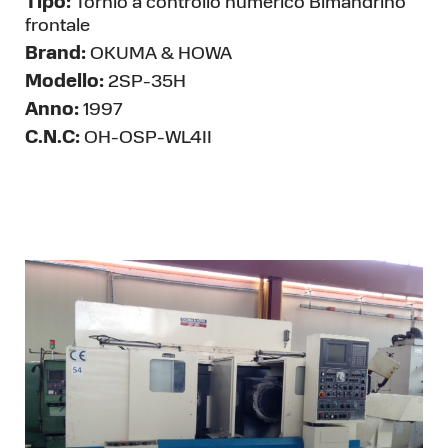
Tipo:
Tornio a controllo numerico Bimandrino
frontale
Brand:
OKUMA & HOWA
Modello:
2SP-35H
Anno:
1997
C.N.C:
OH-OSP-WL4II