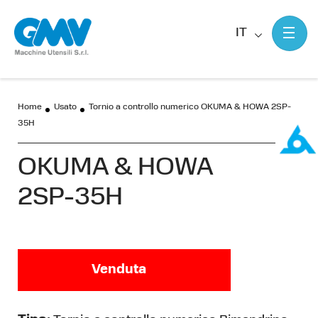
IT
Home
Usato
Tornio a controllo numerico OKUMA & HOWA 2SP-
35H
OKUMA & HOWA
2SP-35H
Venduta