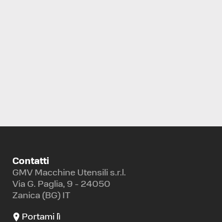
TORNIO A CONTROLLO NUMERICO
BIGLIA
B658
Contatti
GMV Macchine Utensili s.r.l.
Via G. Paglia, 9 - 24050
Zanica (BG) IT
Portami lì