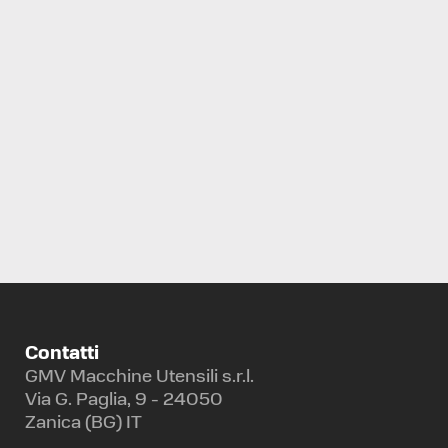
TORNIO A CONTROLLO NUMERICO
BIGLIA
B 470 S2M
Contatti
GMV Macchine Utensili s.r.l.
Via G. Paglia, 9 - 24050
Zanica (BG) IT