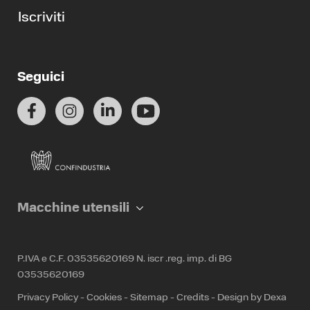
Iscriviti
Seguici
Macchine utensili
P.IVA e C.F. 03535620169 N. iscr .reg. imp. di BG
03535620169
Privacy Policy
-
Cookies
-
Sitemap
-
Credits
-
Design by Dexa