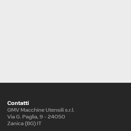
TORNIO A CONTROLLO NUMERICO
BIGLIA
B658
Contatti
GMV Macchine Utensili s.r.l.
Via G. Paglia, 9 - 24050
Zanica (BG) IT