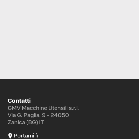
TORNIO A CONTROLLO NUMERICO
BIGLIA
B 470 S2M
Contatti
GMV Macchine Utensili s.r.l.
Via G. Paglia, 9 - 24050
Zanica (BG) IT
Portami lì