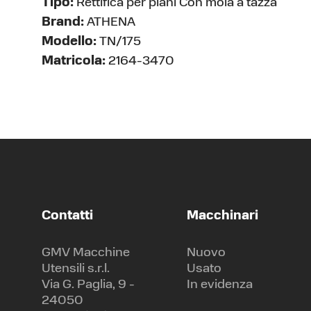
Tipo:
Rettifica per piani Con mola a tazza
Brand:
ATHENA
Modello:
TN/175
Matricola:
2164-3470
Contatti
Macchinari
GMV Macchine
Nuovo
Utensili s.r.l.
Usato
Via G. Paglia, 9 -
In evidenza
24050