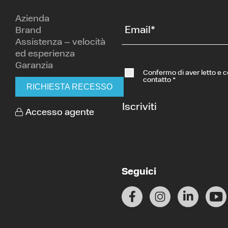
Azienda
Email
*
Brand
Assistenza – velocità
ed esperienza
Garanzia
Confermo di aver letto e 
contatto
*
RICHIESTA RECESSO
Iscriviti
Accesso agente
Seguici