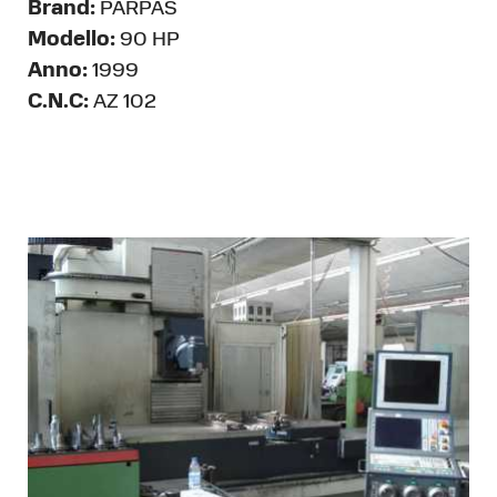
Brand:
PARPAS
Modello:
90 HP
Anno:
1999
C.N.C:
AZ 102