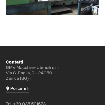
Contatti
GMV Macchine Utensili s.r.l.
Via G. Paglia, 9 - 24050
Zanica (BG) IT
Portami lì
Tel.
+39 035 591673