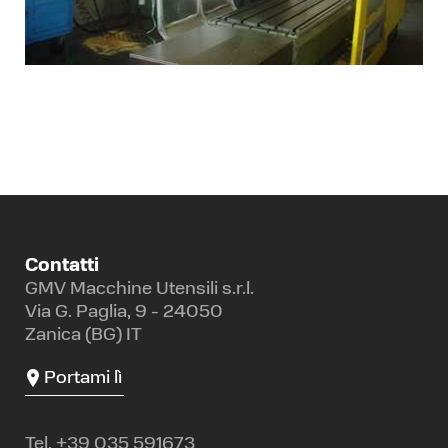
Contatti
GMV Macchine Utensili s.r.l.
Via G. Paglia, 9 - 24050
Zanica (BG) IT
Portami lì
Tel.
+39 035 591673