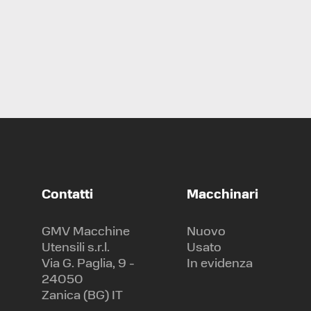
CENTRO DI LAVORO ORIZZONTALE
MAKINO
A55 E
Contatti
Macchinari
GMV Macchine
Nuovo
Utensili s.r.l.
Usato
Via G. Paglia, 9 -
In evidenza
24050
Zanica (BG) IT