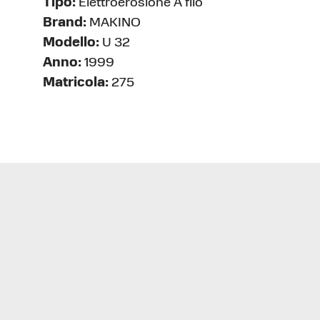
Tipo:
Elettroerosione A filo
Brand:
MAKINO
Modello:
U 32
Anno:
1999
Matricola:
275