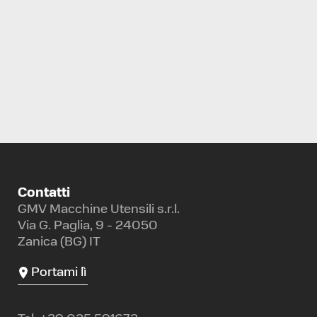
CENTRO DI LAVORO VERTICALE
WELE
AA1480#50
Contatti
GMV Macchine Utensili s.r.l.
Via G. Paglia, 9 - 24050
Zanica (BG) IT
Portami lì