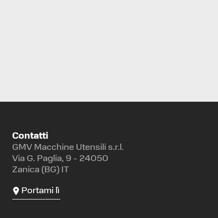
CENTRO DI LAVORO ORIZZONTALE
KITAMURA
HX500I
Contatti
GMV Macchine Utensili s.r.l.
Via G. Paglia, 9 - 24050
Zanica (BG) IT
Portami lì