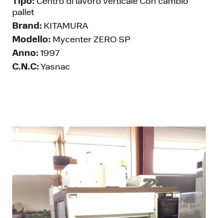
Tipo:
Centro di lavoro verticale Con cambio
pallet
Brand:
KITAMURA
Modello:
Mycenter ZERO SP
Anno:
1997
C.N.C:
Yasnac