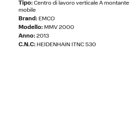
Tipo:
Centro di lavoro verticale A montante
mobile
Brand:
EMCO
Modello:
MMV 2000
Anno:
2013
C.N.C:
HEIDENHAIN ITNC 530