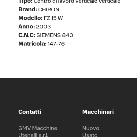
Tipo:
Centro di lavoro verticale Verticale
Brand:
CHIRON
Modello:
FZ 15 W
Anno:
2003
C.N.C:
SIEMENS 840
Matricola:
147-76
Contatti
Macchinari
GMV Macchine
Nuovo
Utensili s.r.l.
Usato