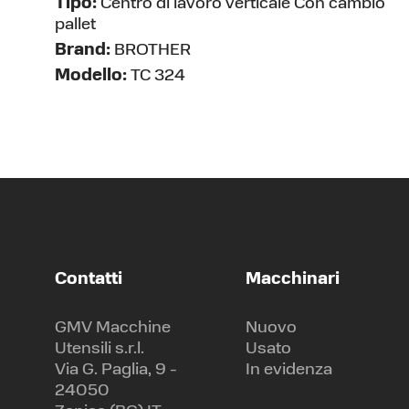
Tipo:
Centro di lavoro verticale Con cambio
pallet
Brand:
BROTHER
Modello:
TC 324
Contatti
Macchinari
GMV Macchine
Nuovo
Utensili s.r.l.
Usato
Via G. Paglia, 9 -
In evidenza
24050