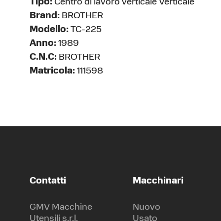
Tipo:
Centro di lavoro verticale Verticale
Brand:
BROTHER
Modello:
TC-225
Anno:
1989
C.N.C:
BROTHER
Matricola:
111598
Contatti
Macchinari
GMV Macchine
Nuovo
Utensili s.r.l.
Usato