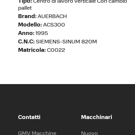
Tipo:
Centro di lavoro verticale Con cambio
pallet
Brand:
AUERBACH
Modello:
ACS300
Anno:
1995
C.N.C:
SIEMENS-SINUM 820M
Matricola:
C0022
Contatti
Macchinari
GMV Macchine
Nuovo