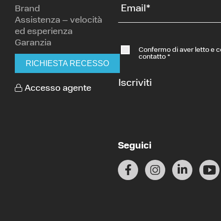
Email
*
Brand
Assistenza – velocità
ed esperienza
Garanzia
Confermo di aver letto e 
contatto
*
RICHIESTA RECESSO
Iscriviti
Accesso agente
Seguici