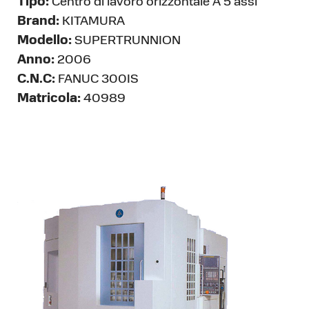
Tipo:
Centro di lavoro orizzontale A 5 assi
Brand:
KITAMURA
Modello:
SUPERTRUNNION
Anno:
2006
C.N.C:
FANUC 300IS
Matricola:
40989