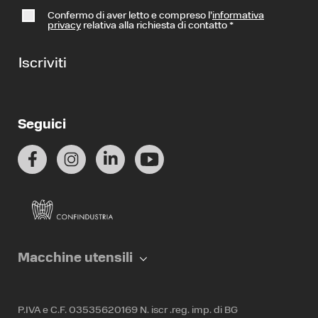
Confermo di aver letto e compreso l’
informativa
privacy
relativa alla richiesta di contatto
*
Iscriviti
Seguici
Macchine utensili
P.IVA e C.F. 03535620169 N. iscr .reg. imp. di BG