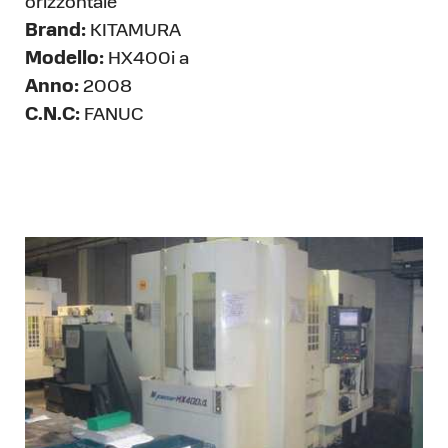
orizzontale
Brand:
KITAMURA
Modello:
HX400i a
Anno:
2008
C.N.C:
FANUC