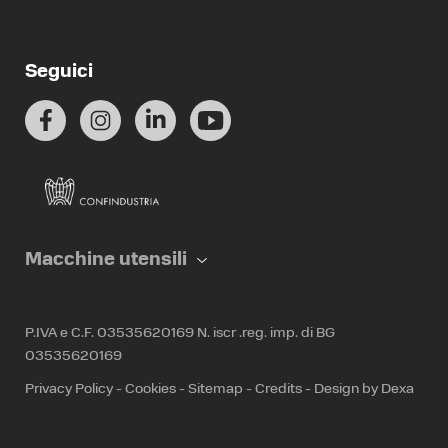
Seguici
Macchine utensili
P.IVA e C.F. 03535620169 N. iscr .reg. imp. di BG
03535620169
Privacy Policy
-
Cookies
-
Sitemap
-
Credits
-
Design by Dexa