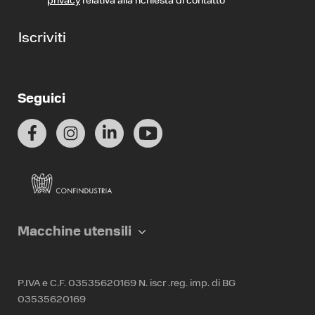
privacy
relativa alla richiesta di contatto
*
Iscriviti
Seguici
Macchine utensili
P.IVA e C.F. 03535620169 N. iscr .reg. imp. di BG
03535620169