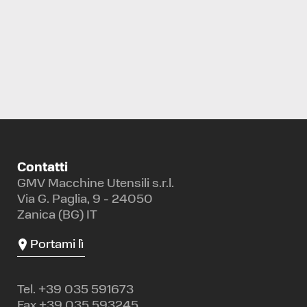
CARICATORE DI BARRE
IEMCA
MASTER 880 P
Contatti
GMV Macchine Utensili s.r.l.
Via G. Paglia, 9 - 24050
Zanica (BG) IT
Portami lì
Tel.
+39 035 591673
Fax +39 035 593245