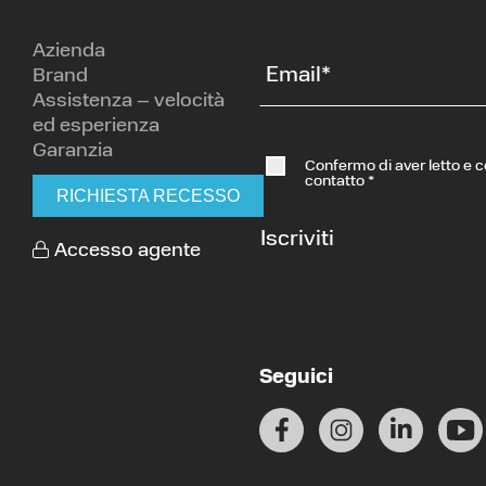
Azienda
Email
*
Brand
Assistenza – velocità
ed esperienza
Garanzia
Confermo di aver letto e 
contatto
*
RICHIESTA RECESSO
Iscriviti
Accesso agente
Seguici